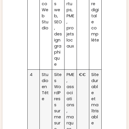
co
s
rtu
re
We
we
ps,
digi
b
b,
PME
tal
Stu
SEO
,
e
dio
,
pro
co
des
jets
mp
ign
loc
lète
gra
aux
phi
qu
e
4
Stu
Site
PME
€€
Site
dio
s
,
dur
en
Wo
ass
abl
Têt
rdP
oci
e
e
res
ati
et
s
ons
ma
sur
,
îtris
me
ma
abl
sur
rqu
e
e
es