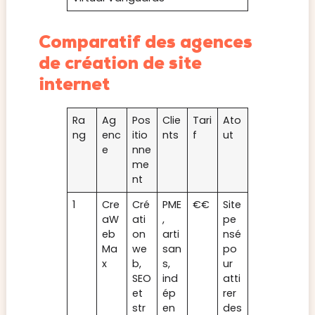
Comparatif des agences
de création de site
internet
Ra
Ag
Pos
Clie
Tari
Ato
ng
enc
itio
nts
f
ut
e
nne
me
nt
1
Cre
Cré
PME
€€
Site
aW
ati
,
pe
eb
on
arti
nsé
Ma
we
san
po
x
b,
s,
ur
SEO
ind
atti
et
ép
rer
str
en
des