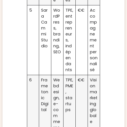
5
Sar
Wo
TPE,
€€
Ac
a
rdP
ent
co
Ca
res
rep
mp
m
s,
ren
ag
mi
bra
eur
ne
Stu
ndi
s,
me
dio
ng,
ind
nt
SEO
ép
per
en
son
da
nali
nts
sé
6
Fra
We
TPE,
€€
Visi
me
bd
PME
on
ton
esi
,
ma
ic
gn,
sta
rket
Digi
e-
rtu
ing
tal
co
ps
glo
m
bal
me
e