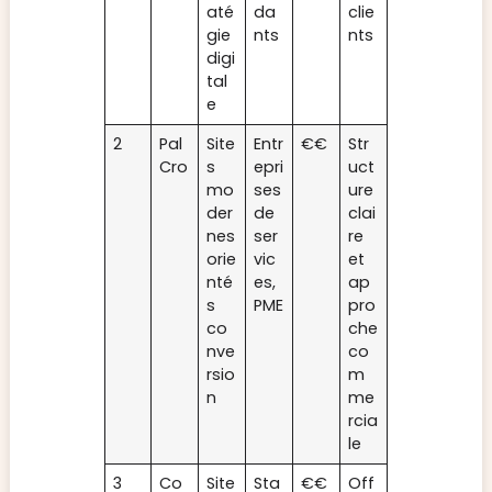
até
da
clie
gie
nts
nts
digi
tal
e
2
Pal
Site
Entr
€€
Str
Cro
s
epri
uct
mo
ses
ure
der
de
clai
nes
ser
re
orie
vic
et
nté
es,
ap
s
PME
pro
co
che
nve
co
rsio
m
n
me
rcia
le
3
Co
Site
Sta
€€
Off