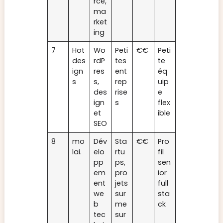
rce,
ma
rket
ing
7
Hot
Wo
Peti
€€
Peti
des
rdP
tes
te
ign
res
ent
éq
s
s,
rep
uip
des
rise
e
ign
s
flex
et
ible
SEO
8
mo
Dév
Sta
€€
Pro
lai.
elo
rtu
fil
pp
ps,
sen
em
pro
ior
ent
jets
full
we
sur
sta
b
me
ck
tec
sur