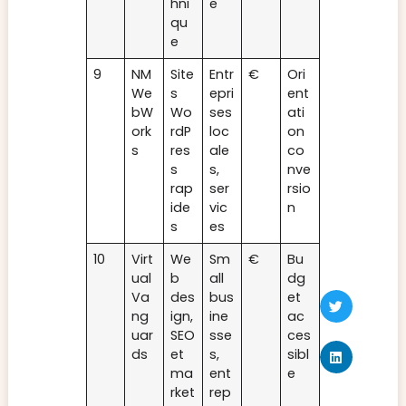
hni
e
qu
e
9
NM
Site
Entr
€
Ori
We
s
epri
ent
bW
Wo
ses
ati
ork
rdP
loc
on
s
res
ale
co
s
s,
nve
rap
ser
rsio
ide
vic
n
s
es
10
Virt
We
Sm
€
Bu
ual
b
all
dg
Va
des
bus
et
ng
ign,
ine
ac
uar
SEO
sse
ces
ds
et
s,
sibl
ma
ent
e
rket
rep