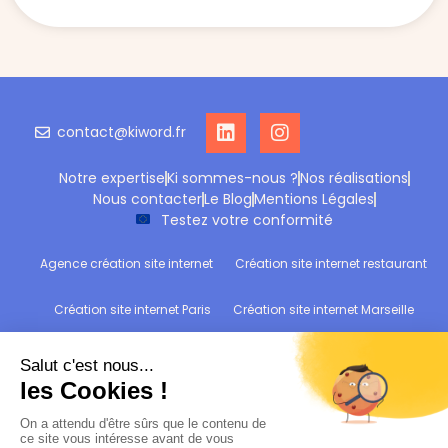
contact@kiword.fr
Notre expertise
Ki sommes-nous ?
Nos réalisations
Nous contacter
Le Blog
Mentions Légales
Testez votre conformité
Agence création site internet
Création site internet restaurant
Création site internet Paris
Création site internet Marseille
Création site internet Reims
Création site internet Wittelsheim
Refonte site internet
Audit de conformité RGPD : Testez votre site !