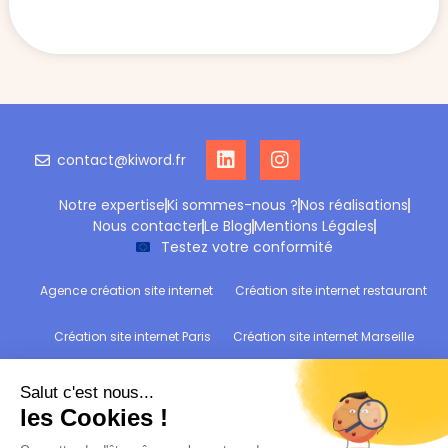
contact@kiword.fr
Notre expertise
Ki sommes-nous ?
Nos réalisations
Nous contacter
Le Blog
Mentions Légales
Testez votre conformité
Agence création site internet
Création site internet restaurant
Création site internet Paris
Création site internet Marseille
Création site internet Reims
Création site internet Wittelsheim
Refonte site internet