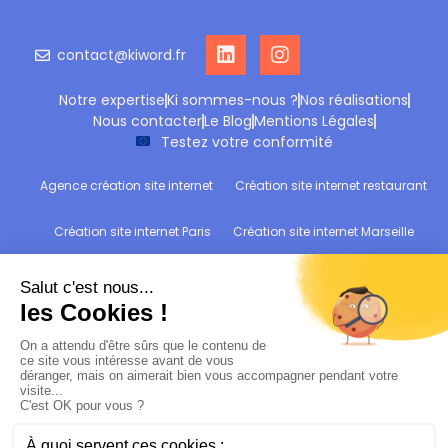
contact@kiword.fr
Notre expertise
Ki sommes-nous ?
Nos réalisations
Nous contacter
Le Blog
Mentions Légales
Testez votre conformité
Agence création site internet
Création site internet restaurant
Création site internet Paris
Création site internet Marseille
Création site internet Reims
Création site internet Wittelsheim
Refonte site internet
Audit de conformité RGPD : Testez votre site !