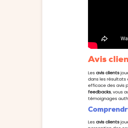
Avis clie
Les
avis clients
joue
dans les résultat
efficace des avis p
feedbacks
, vous 
témoignages authe
Comprendre
Les
avis clients
joue