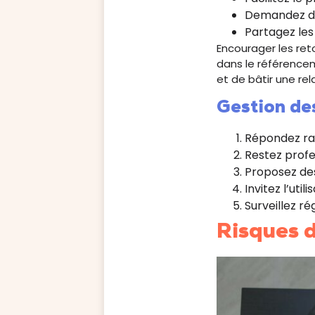
Demandez des
Partagez les 
Encourager les reto
dans le référencem
et de bâtir une rel
Gestion des
Répondez rap
Restez profe
Proposez des
Invitez l’uti
Surveillez r
Risques d