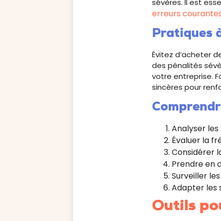
sévères. Il est es
erreurs courant
Pratiques à
Évitez d’acheter de
des pénalités sévè
votre entreprise. 
sincères pour renfo
Comprendre
Analyser les 
Évaluer la fr
Considérer l
Prendre en c
Surveiller le
Adapter les 
Outils po