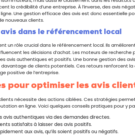
nsommateurs, mais aussi le classement dans les résultats 
rcent la crédibilité d’une entreprise. À l’inverse, des avis nég
 ligne. Une gestion efficace des avis est donc essentielle po
r de nouveaux clients.
 avis dans le référencement local
uent un rôle crucial dans le référencement local. Ils amélioren
nfluencent les décisions d’achat. Les moteurs de recherche pr
es avis authentiques et positifs. Une bonne gestion des avis
re davantage de clients potentiels. Ces retours renforcent la
e positive de l’entreprise.
s pour optimiser les avis clien
 clients nécessite des actions ciblées. Ces stratégies perme
réputation en ligne. Voici quelques conseils pratiques pour y par
s avis authentiques via des demandes directes.
ients satisfaits à laisser des avis positifs.
dement aux avis, qu’ils soient positifs ou négatifs.