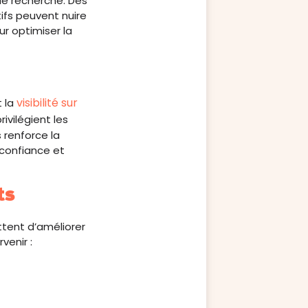
de recherche. Des
atifs peuvent nuire
ur optimiser la
visibilité sur
t la
ivilégient les
 renforce la
 confiance et
ts
ttent d’améliorer
venir :