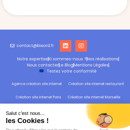
contact@kiword.fr
Notre expertise
Ki sommes-nous ?
Nos réalisations
Nous contacter
Le Blog
Mentions Légales
Testez votre conformité
Agence création site internet
Création site internet restaurant
Création site internet Paris
Création site internet Marseille
Création site internet Reims
Création site internet Wittelsheim
Refonte site internet