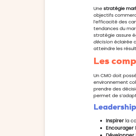
Une
stratégie mar
objectifs commerci
l’efficacité des 
tendances du marc
stratégie assure é
décision
éclairée a
atteindre les résu
Les comp
Un CMO doit poss
environnement coll
prendre des décis
permet de s’adapte
Leadership
Inspirer
la co
Encourager
Développer