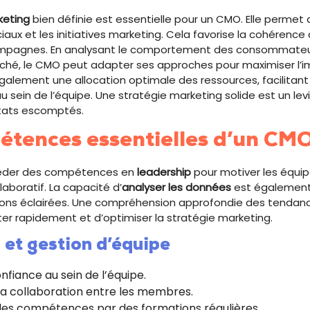
keting
bien définie est essentielle pour un CMO. Elle permet d
aux et les initiatives marketing. Cela favorise la cohérenc
campagnes. En analysant le comportement des consommateur
hé, le CMO peut adapter ses approches pour maximiser l’im
galement une allocation optimale des ressources, facilitant 
u sein de l’équipe. Une stratégie marketing solide est un levi
ltats escomptés.
étences essentielles d’un CM
éder des compétences en
leadership
pour motiver les équip
aboratif. La capacité d’
analyser les données
est également 
ions éclairées. Une compréhension approfondie des tenda
r rapidement et d’optimiser la stratégie marketing.
 et gestion d’équipe
nfiance au sein de l’équipe.
la collaboration entre les membres.
les compétences par des formations régulières.