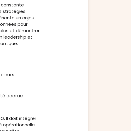
n constante
 stratégies
ésente un enjeu
 données pour
ibles et démontrer
n leadership et
namique.
teurs.
ité accrue.
 Il doit intégrer
é opérationnelle.