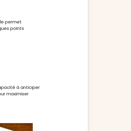
lle permet
lques points
pacité à anticiper
our maximiser