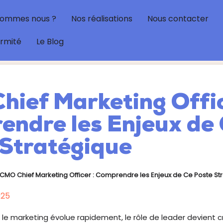
sommes nous ?
Nos réalisations
Nous contacter
ormité
Le Blog
ief Marketing Offic
endre les Enjeux de
 Stratégique
CMO Chief Marketing Officer : Comprendre les Enjeux de Ce Poste St
025
e marketing évolue rapidement, le rôle de leader devient cr