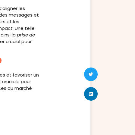
’aligner les
e des messages et
s et les
pact. Une telle
ainsi la
prise de
er crucial pour
O
es et favoriser un
cruciale pour
nces du marché