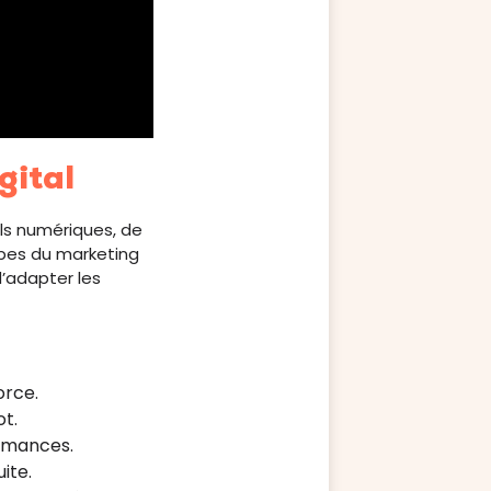
gital
tils numériques, de
pes du marketing
’adapter les
orce.
t.
ormances.
ite.