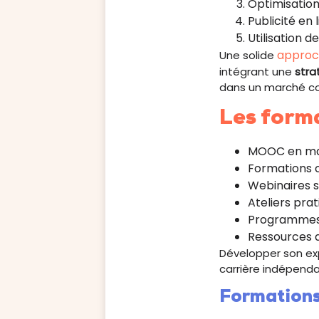
Optimisatio
Publicité en 
Utilisation 
approc
Une solide
intégrant une
stra
dans un marché co
Les form
MOOC en mar
Formations 
Webinaires s
Ateliers pra
Programmes
Ressources 
Développer son exp
carrière indépend
Formations