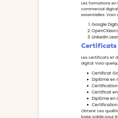
Les formations en 
commercial digital
essentielles. Voic
Google Digita
OpenClassroo
LinkedIn Lea
Certificats
Les certificats et
digital. Voici que
Certificat G
Diplôme en m
Certificatio
Certificat en
Diplôme en 
Certificatio
Obtenir ces qualifi
base solide pour é