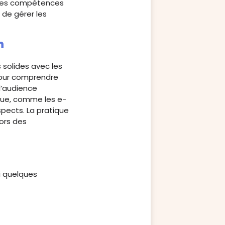
Ces compétences
 de gérer les
n
s solides avec les
 pour comprendre
l’audience
que, comme les e-
spects. La pratique
lors des
ci quelques