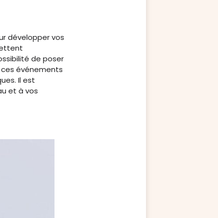
ur développer vos
ettent
ssibilité de poser
r à ces événements
es. Il est
u et à vos