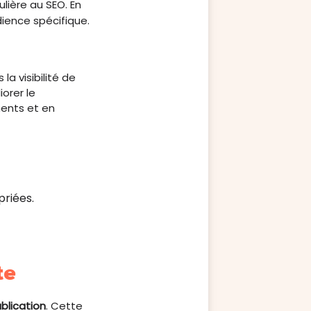
lière au SEO. En
dience spécifique.
la visibilité de
orer le
nents et en
riées.
te
blication
. Cette