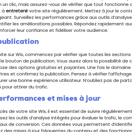
n un clic, mais assurez-vous de vérifier que tout fonctionne
t à
entretenir
votre site régulièrement. Mettez à jour le cont
eant. Surveillez les performances grâce aux outils d’analys
tifier les améliorations possibles. Répondez rapidement au
enforcer leur confiance et fidéliser votre audience.
publication
 site sur Wix, commencez par vérifier que toutes les section
r le bouton de publication. Vous aurez alors la possibilité de
se des options gratuites et payantes. Une fois le domaine 
res et confirmez la publication. Pensez à vérifier l’affichage
urer une bonne expérience utilisateur. N’oubliez pas de parta
 pour attirer du trafic.
erformances et mises à jour
cès de votre site Wix, il est essentiel de suivre régulièremen
isez les outils d’analyse intégrés pour évaluer le trafic, le
s taux de conversion. Ces données vous permettent d’identifie
ez des mises à jour fréquentes du contenu et des fonctionna