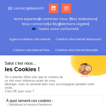
contact@kiword.fr
Notre expertise
Ki sommes-nous ?
Nos réalisations
Nous contacter
Le Blog
Mentions Légales
Testez votre conformité
Agence création site internet
Création site internet restaurant
Création site internet Paris
Création site internet Marseille
Création site internet Reims
Création site internet Wittelsheim
Refonte site internet
Audit de conformité RGPD : Testez votre site !