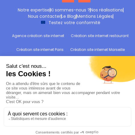
Notre expertise
Ki sommes-nous ?
Nos réalisations
Nous contacter
Le Blog
Mentions Légales
Testez votre conformité
Agence création site internet
Création site internet restaurant
Création site internet Paris
Création site internet Marseille
Création site internet Reims
Création site internet Wittelsheim
Refonte site internet
Audit de conformité RGPD : Testez votre site !
Bâtir votre devanture digitale