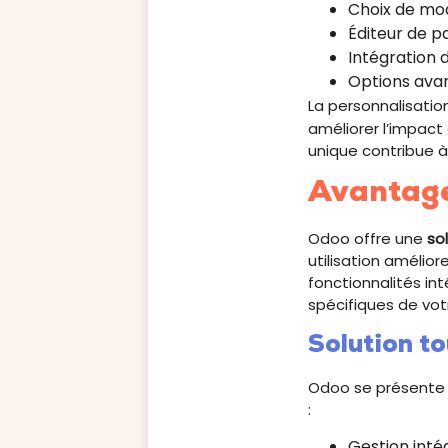
Choix de mod
Éditeur de pag
Intégration 
Options avan
La personnalisatio
améliorer l’impact 
unique contribue à 
Avantages
Odoo offre une
so
utilisation amélior
fonctionnalités i
spécifiques de vot
Solution t
Odoo se présent
:
Gestion inté