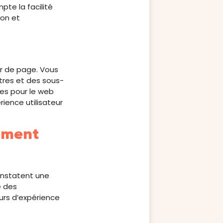
pte la facilité
ion et
ur de page. Vous
itres et des sous-
ées pour le web
ience utilisateur
ement
constatent une
e des
urs d’expérience