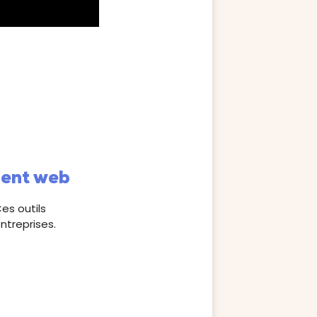
ment web
es outils
treprises.