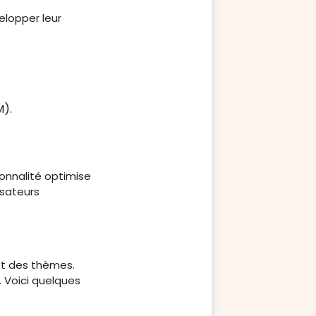
elopper leur
M).
ionnalité optimise
isateurs
 et des thèmes.
. Voici quelques