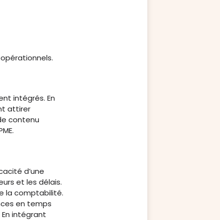
 opérationnels.
ent intégrés. En
t attirer
 de contenu
PME.
cacité d’une
urs et les délais.
e la comptabilité.
ances en temps
 En intégrant