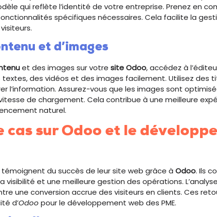
èle qui reflète l’identité de votre entreprise. Prenez en com
s fonctionnalités spécifiques nécessaires. Cela facilite la gest
isiteurs.
ontenu et d’images
ontenu
et des images sur votre
site Odoo
, accédez à l’édite
 textes, des vidéos et des images facilement. Utilisez des t
urer l’information. Assurez-vous que les images sont optimis
a vitesse de chargement. Cela contribue à une meilleure expér
érencement naturel.
e cas sur Odoo et le développ
 témoignent du succès de leur site web grâce à
Odoo
. Ils 
 visibilité et une meilleure gestion des opérations. L’analys
e une conversion accrue des visiteurs en clients. Ces reto
ité d’
Odoo
pour le développement web des PME.