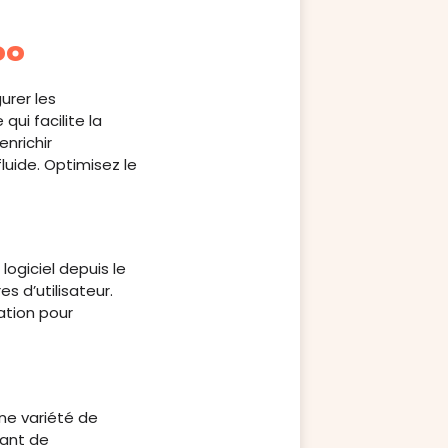
oo
urer les
ui facilite la
nrichir
fluide. Optimisez le
ogiciel depuis le
s d’utilisateur.
ation pour
ne variété de
tant de