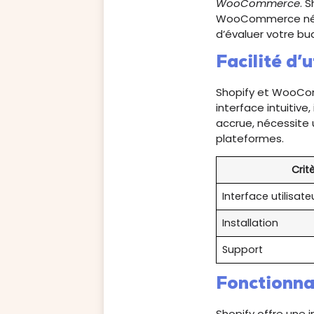
WooCommerce
. 
WooCommerce néces
d’évaluer votre bu
Facilité d’u
Shopify et WooComm
interface intuitive
accrue, nécessite
plateformes.
Crit
Interface utilisate
Installation
Support
Fonctionnal
Shopify offre une 