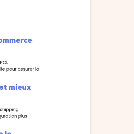
oCommerce
PCI.
e pour assurer la
st mieux
shipping.
uration plus