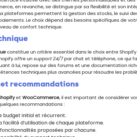
ce, en revanche, se distingue par sa flexibilité et son int
ux plateformes permettent la gestion des stocks, le suivi
 paiements. Le choix dépend des besoins spécifiques de vot
niveau de confort technique.
chnique
que
constitue un critère essentiel dans le choix entre Shopify
pify offre un
support 24/7
par chat et téléphone, ce qui fac
t à lui, repose sur des forums et une documentation rich
tences techniques plus avancées pour résoudre les probl
 et recommandations
Shopify
et
WooCommerce
, il est important de considérer v
i quelques recommandations :
 budget initial et récurrent.
 facilité d’utilisation de chaque plateforme.
 fonctionnalités proposées par chacune.