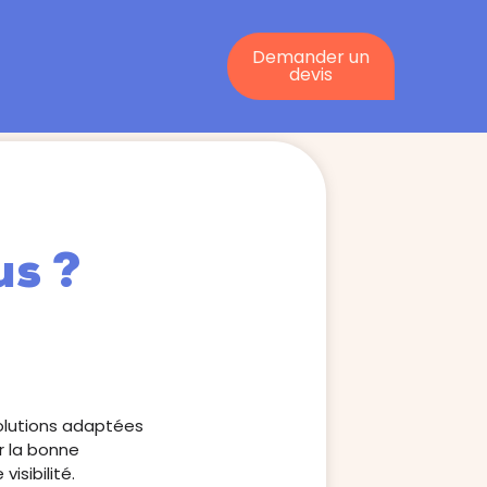
Demander un
devis
:
us ?
solutions adaptées
r la bonne
isibilité.