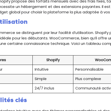
Shopify propose des forfaits mensuels avec des frais fixes, t
site un hébergement et des extensions payantes. Il est 
dget global pour choisir la plateforme la plus adaptée à vos
tilisation
erce se distinguent par leur facilité d’utilisation. Shopify
, idéale pour les débutants. WooCommerce, bien qu’il offre une
 une certaine connaissance technique. Voici un tableau com
ères
Shopify
WooCom
ur
Intuitive
Personnalisable
Simple
Plus complexe
24/7 inclus
Communauté activ
ités clés
interface intuitive avec des thèmes personnalisables et des