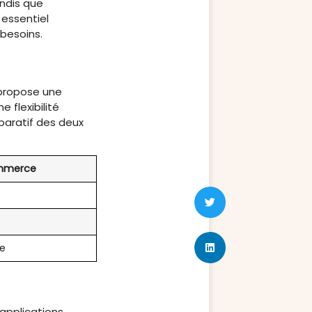
andis que
essentiel
 besoins.
 propose une
 flexibilité
paratif des deux
merce
e
 applications