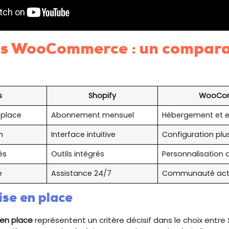
vs WooCommerce : un compara
s
Shopify
WooCo
 place
Abonnement mensuel
Hébergement et e
n
Interface intuitive
Configuration pl
és
Outils intégrés
Personnalisation
e
Assistance 24/7
Communauté act
ise en place
 en place
représentent un critère décisif dans le choix entre