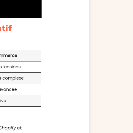
tif
mmerce
xtensions
us complexe
 avancée
ive
Shopify
et