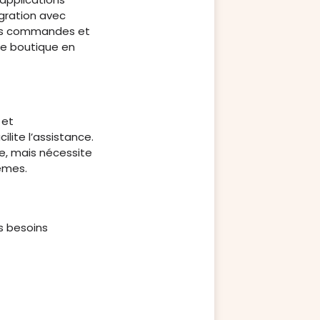
égration avec
 des commandes et
re boutique en
 et
ilite l’assistance.
e, mais nécessite
èmes.
os besoins