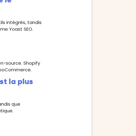
 le
ls intégrés, tandis
mme Yoast SEO.
-source. Shopify
à WooCommerce.
t la plus
andis que
tique.