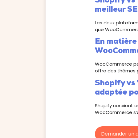
Shopify vs
meilleur S
Les deux plateform
que WooCommerce 
En matière 
WooCommerc
WooCommerce perm
offre des thèmes 
Shopify vs
adaptée pou
Shopify convient a
WooCommerce s’adre
Demander un d